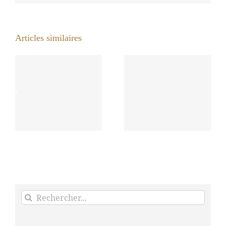
Articles similaires
L’Odylée
organise une
soirée au
L’Odylée dans
bistrot Anicia
Le Journal du
de Francois
Dimanche
Gagnaire le 10
Décembre 2019
Février 2020 à
Paris
Rechercher: