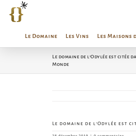
Passer
au
contenu
Le Domaine
Les Vins
Les Maisons 
Le domaine de l’Odylée est citée 
Monde
Le domaine de l’Odylée est c
28 décembre 2019
|
0 commentaire