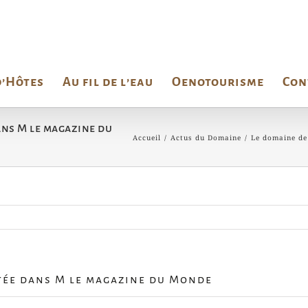
d’Hôtes
Au fil de l’eau
Oenotourisme
Con
dans M le magazine du
Accueil
/
Actus du Domaine
/
Le domaine de
itée dans M le magazine du Monde