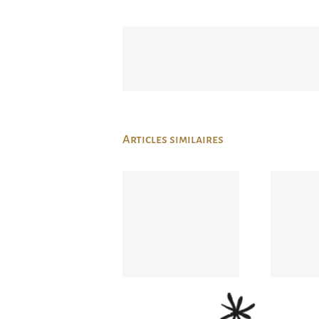
Articles similaires
L’Odylée
organise une
L’Od
soirée au
Le J
bistrot Anicia
Di
de Francois
Dé
Gagnaire le 10
Février 2020 à
Paris