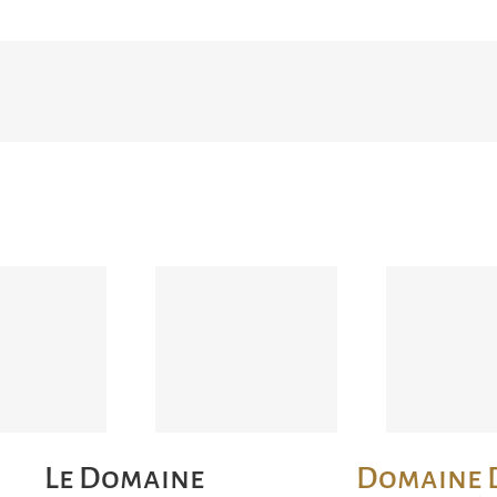
Le domaine
de l’Odylée est
ylée dans
présent à la
L’Ody
ournal du
soirée femme
recomm
manche
d’influence à
dan
cembre
Paris au Palais
lebongui
2019
Brogniard –
Le Domaine
Domaine 
Octobre 2019