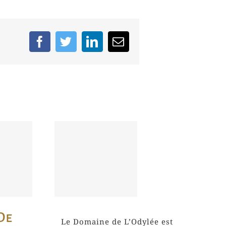
Facebook
Twitter
LinkedIn
Email
Le domaine
lée
de l’Odylée
andé
organise une
s
dégustation
de.com
chez Hélène
DARROZE
De
Le Domaine de L’Odylée est