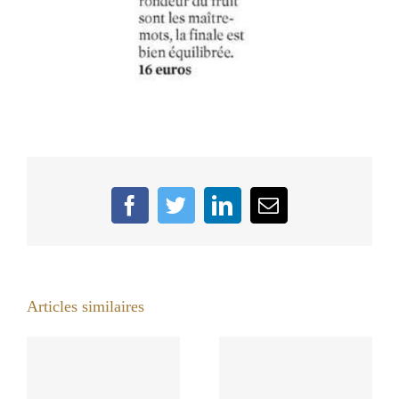
Facebook
Twitter
LinkedIn
Email
Articles similaires
L’Odylée
organise une
Le domaine de
soirée au