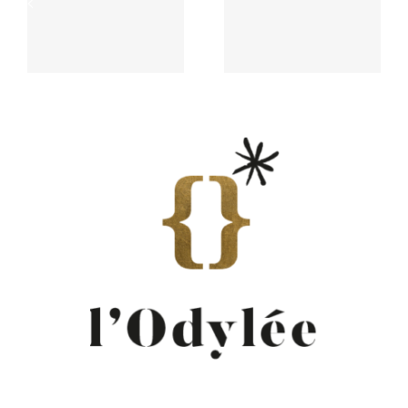
l’Odylée est
bistrot Anicia
citée dans M le
de Francois
magazine du
Gagnaire le 10
Monde
Février 2020 à
Paris