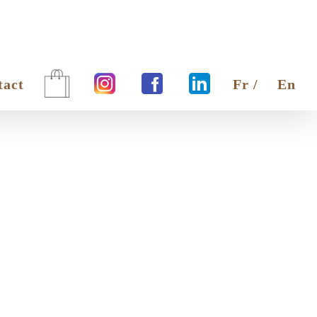
tact
Fr /
En