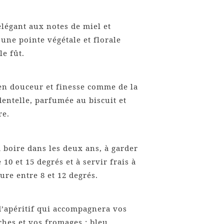
élégant aux notes de miel et
 une pointe végétale et florale
le fût.
en douceur et finesse comme de la
 dentelle, parfumée au biscuit et
re.
à boire dans les deux ans, à garder
 10 et 15 degrés et à servir frais à
re entre 8 et 12 degrés.
d’apéritif qui accompagnera vos
hes et vos fromages : bleu