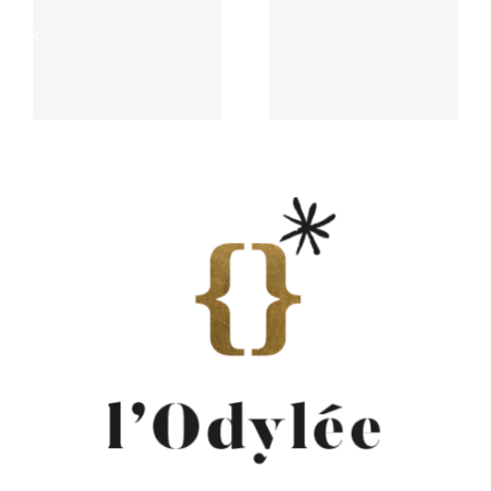
Concours des
Rouyn –
Vins Elle à
Bimestriel En
Table – « La
Magnum « La
Généreuse »
Tempétueuse »
2016
2016