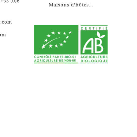
 +33 (0)6
Maisons d’hôtes…
e.com
com