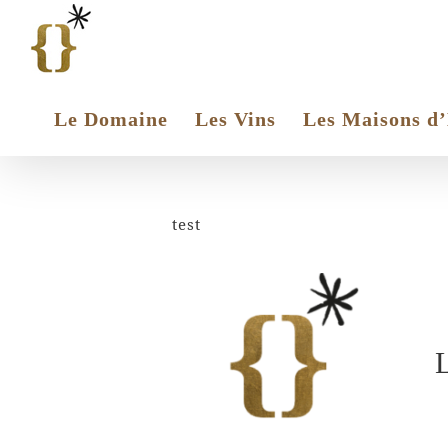
Passer
au
contenu
Le Domaine
Les Vins
Les Maisons d
test
L