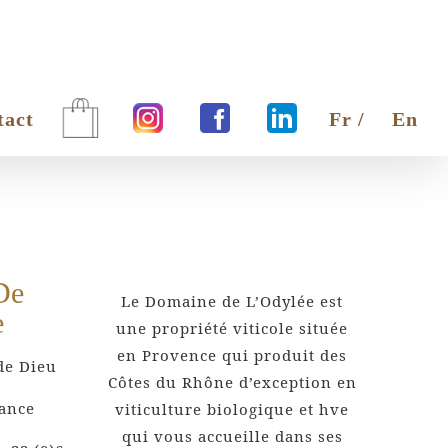
tact
Fr /
En
De
Le Domaine de L’Odylée est
e
une propriété viticole située
en Provence qui produit des
de Dieu
Côtes du Rhône d’exception en
rance
viticulture biologique et hve
qui vous accueille dans ses