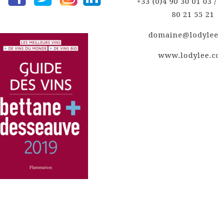
+33 (0)4 90 30 01 03 /
80 21 55 21
domaine@lodyle
www.lodylee.