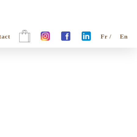
tact
Fr /
En